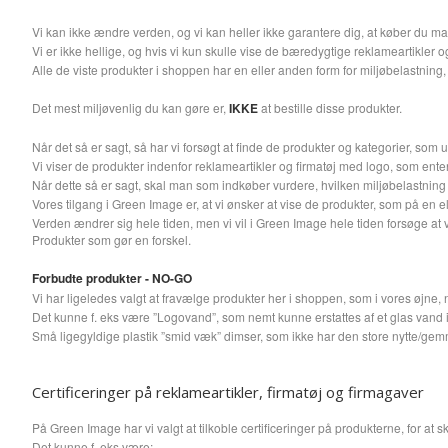
Vi kan ikke ændre verden, og vi kan heller ikke garantere dig, at køber du mang
Vi er ikke hellige, og hvis vi kun skulle vise de bæredygtige reklameartikler o
Alle de viste produkter i shoppen har en eller anden form for miljøbelastning, 
Det mest miljøvenlig du kan gøre er,
IKKE
at bestille disse produkter.
Når det så er sagt, så har vi forsøgt at finde de produkter og kategorier, som 
Vi viser de produkter indenfor reklameartikler og firmatøj med logo, som ent
Når dette så er sagt, skal man som indkøber vurdere, hvilken miljøbelastning
Vores tilgang i Green Image er, at vi ønsker at vise de produkter, som på en e
Verden ændrer sig hele tiden, men vi vil i Green Image hele tiden forsøge at v
Produkter som gør en forskel.
Forbudte produkter - NO-GO
Vi har ligeledes valgt at fravælge produkter her i shoppen, som i vores øjne
Det kunne f. eks være ”Logovand”, som nemt kunne erstattes af et glas vand in
Små ligegyldige plastik ”smid væk” dimser, som ikke har den store nytte/gemm
Certificeringer på reklameartikler, firmatøj og firmagaver
På Green Image har vi valgt at tilkoble certificeringer på produkterne, for at s
Det kunne f. eks være: