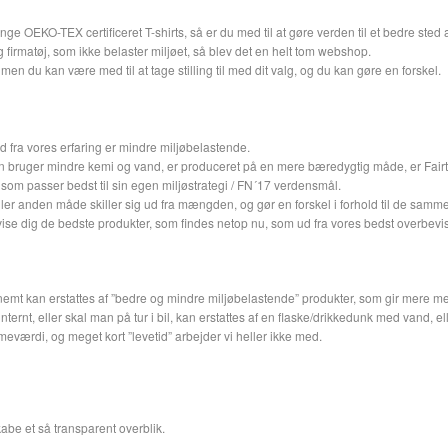
e OEKO-TEX certificeret T-shirts, så er du med til at gøre verden til et bedre sted a
g firmatøj, som ikke belaster miljøet, så blev det en helt tom webshop.
men du kan være med til at tage stilling til med dit valg, og du kan gøre en forskel.
ud fra vores erfaring er mindre miljøbelastende.
en bruger mindre kemi og vand, er produceret på en mere bæredygtig måde, er Fairtr
 som passer bedst til sin egen miljøstrategi / FN´17 verdensmål.
ller anden måde skiller sig ud fra mængden, og gør en forskel i forhold til de samme 
ise dig de bedste produkter, som findes netop nu, som ud fra vores bedst overbevisni
, nemt kan erstattes af ”bedre og mindre miljøbelastende” produkter, som gir mere m
ternt, eller skal man på tur i bil, kan erstattes af en flaske/drikkedunk med vand,
eværdi, og meget kort ”levetid” arbejder vi heller ikke med.
kabe et så transparent overblik.