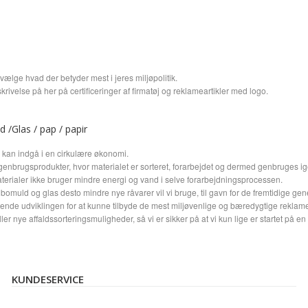
vælge hvad der betyder mest i jeres miljøpolitik.
krivelse på her på certificeringer af firmatøj og reklameartikler med logo.
/Glas / pap / papir
m kan indgå i en cirkulære økonomi.
r genbrugsprodukter, hvor materialet er sorteret, forarbejdet og dermed genbruges ig
materialer ikke bruger mindre energi og vand i selve forarbejdningsprocessen.
, bomuld og glas desto mindre nye råvarer vil vi bruge, til gavn for de fremtidige gen
nde udviklingen for at kunne tilbyde de mest miljøvenlige og bæredygtige reklamea
ller nye affaldssorteringsmuligheder, så vi er sikker på at vi kun lige er startet p
KUNDESERVICE