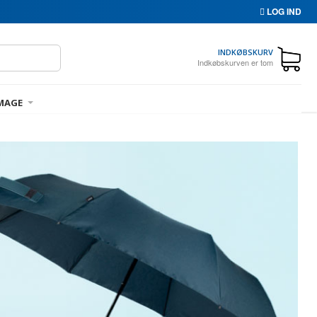
LOG IND
INDKØBSKURV
Indkøbskurven er tom
MAGE