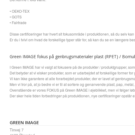
• OEKO-TEX
• GOTS
• Fairtrade
Disse certificeringer har hvert sit fokusområde i produktionen, så du selv kan 
Er du i tvivl om hvad de forskellige typer står for, så kan du se en længere bes
Green IMAGE fokus på genbrugsmaterialer plast (RPET) / Bomuld 
I Green IMAGE har vi valgt at fokusere på de produkter / produktgrupper, so
Det betyder at vi elsker produkter, som er udarbejdet af forskellige former fo
Vi kan ikke garantere at alle forarbejdet produkter, der er lavet af genbrugs
Men vi tror på, at jo bedre vi er til at sortere og genanvende plast, pap, metal
Ovenstående er vores FOKUS på Green IMAGE i øjeblikket, men vi følger løbe
Der sker hele tiden forbedringer på produktionen, nye certificeringer opstår e
GREEN IMAGE
Tinvej 7