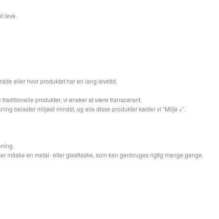
t leve.
ade eller hvor produktet har en lang levetid.
traditionelle produkter, vi ønsker at være transparant.
ng belaster miljøet mindst, og alle disse produkter kalder vi ”Miljø +”.
ening.
 eller måske en metal- eller glasflaske, som kan genbruges rigtig mange gange.